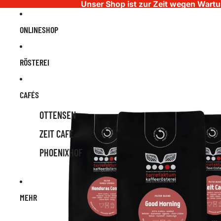
Unser Shop ist zur Zeit wegen Wartun
ONLINESHOP
RÖSTEREI
CAFÉS
OTTENSEN
ZEIT CAFÉ
PHOENIXHOF
MEHR